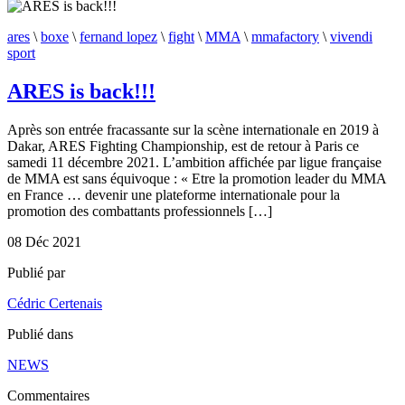
ares
\
boxe
\
fernand lopez
\
fight
\
MMA
\
mmafactory
\
vivendi
sport
ARES is back!!!
Après son entrée fracassante sur la scène internationale en 2019 à
Dakar, ARES Fighting Championship, est de retour à Paris ce
samedi 11 décembre 2021. L’ambition affichée par ligue française
de MMA est sans équivoque : « Etre la promotion leader du MMA
en France … devenir une plateforme internationale pour la
promotion des combattants professionnels […]
08
Déc
2021
Publié par
Cédric Certenais
Publié dans
NEWS
Commentaires