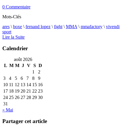
0 Commentaire
Mots-Clés
ares
\
boxe
\
fernand lopez
\
fight
\
MMA
\
mmafactory
\
vivendi
sport
Lire la Suite
Calendrier
août 2026
L
M
M
J
V
S
D
1
2
3
4
5
6
7
8
9
10
11
12
13
14
15
16
17
18
19
20
21
22
23
24
25
26
27
28
29
30
31
« Mai
Partager cet article