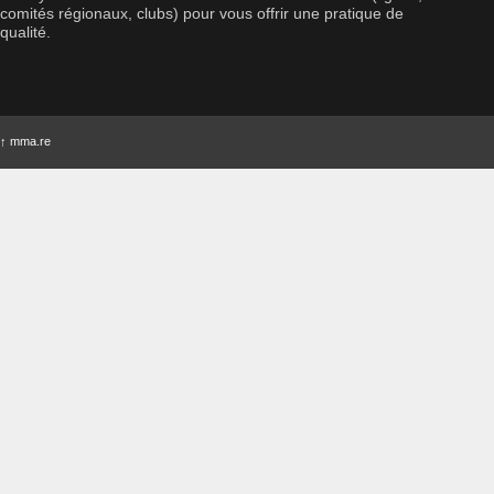
comités régionaux, clubs) pour vous offrir une pratique de
qualité.
↑
mma.re