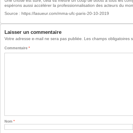
Une chose est sûre, cela va mettre un coup de boost à tous les comp
espérons aussi accélérer la professionnalisation des acteurs du mo
Source : https://lasueur.com/mma-ufc-paris-20-10-2019
Laisser un commentaire
Votre adresse e-mail ne sera pas publiée.
Les champs obligatoires 
Commentaire
*
Nom
*