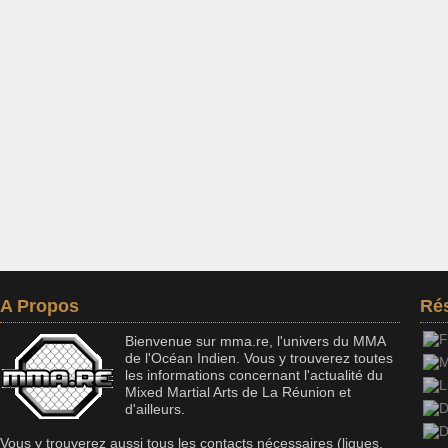
A Propos
Ré
Bienvenue sur mma.re, l'univers du MMA
de l'Océan Indien. Vous y trouverez toutes
les informations concernant l'actualité du
Mixed Martial Arts de La Réunion et
d'ailleurs.
Vous y trouverez aussi tous les contacts nécessaires (ligues,