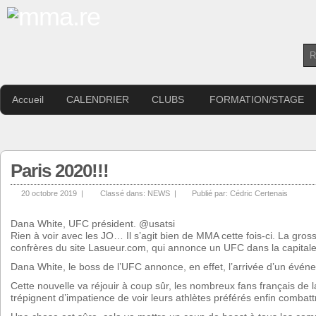
Accueil
CALENDRIER
CLUBS
FORMATION/STAGE
Paris 2020!!!
20 octobre 2019 |
Classé dans:
NEWS
|
Publié par:
Cédric Certenais
Dana White, UFC président. @usatsi
Rien à voir avec les JO… Il s’agit bien de MMA cette fois-ci. La gro
confrères du site Lasueur.com, qui annonce un UFC dans la capitale
Dana White, le boss de l’UFC annonce, en effet, l’arrivée d’un événe
Cette nouvelle va réjouir à coup sûr, les nombreux fans français de 
trépignent d’impatience de voir leurs athlètes préférés enfin combattr