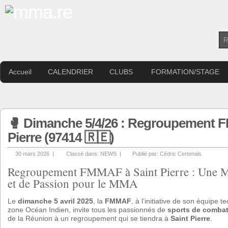
Accueil
CALENDRIER
CLUBS
FORMATION/STAGE
🥊 Dimanche 5/4/26 : Regroupement 
Pierre (97414 🇷🇪)
30 mars 2026 |
Classé dans:
NEWS
|
Publié par:
Cédric Certenais
Regroupement FMMAF à Saint Pierre : Une Ma
et de Passion pour le MMA
Le
dimanche 5 avril 2025
, la
FMMAF
, à l’initiative de son équipe 
zone Océan Indien, invite tous les passionnés de
sports de comba
de la Réunion à un regroupement qui se tiendra à
Saint Pierre
.