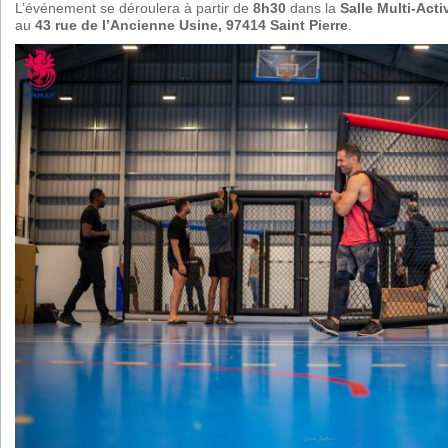
L’événement se déroulera à partir de
8h30
dans la
Salle Multi-Act
au
43 rue de l’Ancienne Usine, 97414 Saint Pierre
.